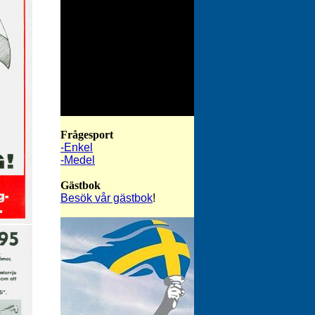
Frågesport
-Enkel
-Medel
Gästbok
Besök vår gästbok
!