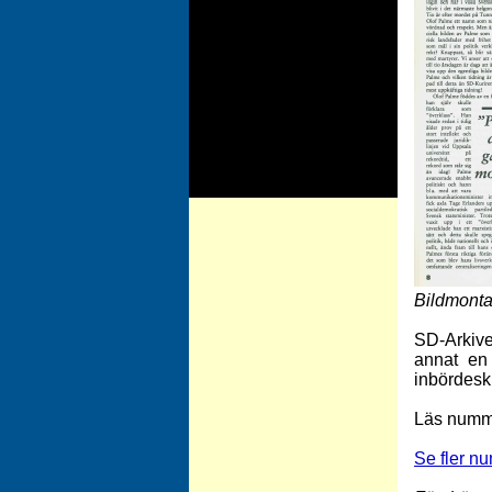
Bildmonta
SD-Arkivet
annat en
inbördesk
Läs numm
Se fler n