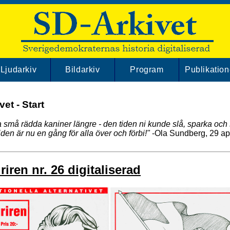
Ljudarkiv
Bildarkiv
Program
Publikation
et - Start
ga små rädda kaniner längre - den tiden ni kunde slå, sparka oc
iden är nu en gång för alla över och förbi!"
-Ola Sundberg, 29 ap
iren nr. 26 digitaliserad