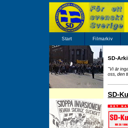
Start
Filmarkiv
SD-Arkiv
"Vi är in
oss, den t
SD-Arkivet har mängder av SD klipp.
SD-Kur
Besök vårt filmarkiv!