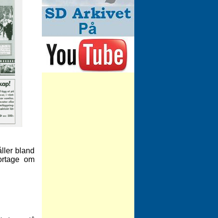
åller bland
ortage om