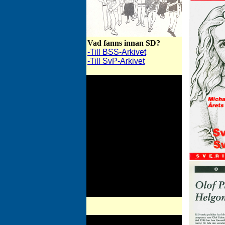
Vad fanns innan SD?
-Till BSS-Arkivet
-Till SvP-Arkivet