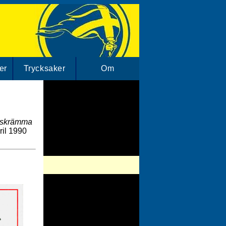
er
Trycksaker
Om
h skrämma
ril 1990