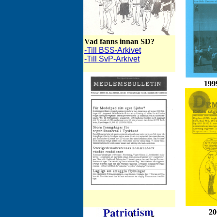
Vad fanns innan SD?
-Till BSS-Arkivet
-Till SvP-Arkivet
199
SD-Bulletinen mars 1989
20