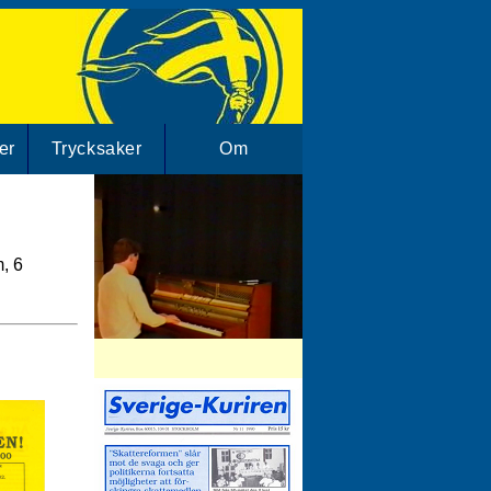
er
Trycksaker
Om
, 6
SD-Arkivet har mängder av SD klipp.
Besök vårt filmarkiv!