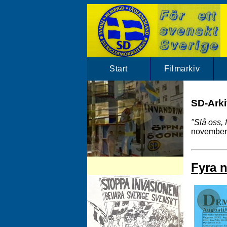
Start
Filmarkiv
SD-Arkiv
"Slå oss, f
november
SD-Arkivet har mängder av SD klipp.
Fyra 
Besök vårt filmarkiv!