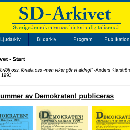
Ljudarkiv
Bildarkiv
Program
Publikation
et - Start
örfölj oss, förtala oss -men viker gör vi aldrig!"
-Anders Klarström
 1993
nummer av Demokraten! publiceras