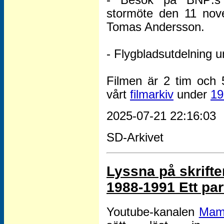
- Besök på BNP:s (B
stormöte den 11 nov
Tomas Andersson.
- Flygbladsutdelning u
Filmen är 2 tim och 
vårt
filmarkiv
under
19
2025-07-21 22:16:03
SD-Arkivet
Lyssna på skrift
1988-1991 Ett par
Youtube-kanalen
Mam