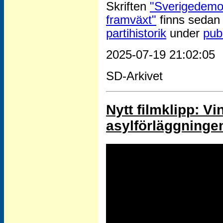
Skriften
"Sverigedemok
framväxt"
finns sedan 
partihistorik
under
pub
2025-07-19 21:02:05
SD-Arkivet
Nytt filmklipp: V
asylförläggninge