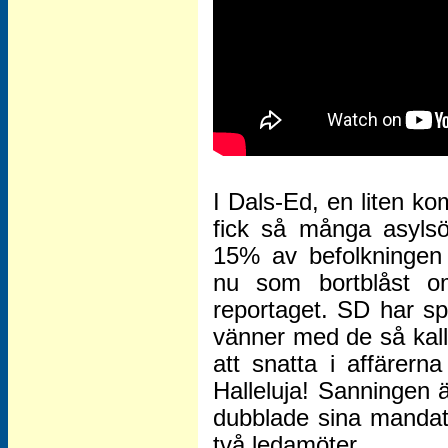
I Dals-Ed, en liten k
fick så många asylsö
15% av befolkningen
nu som bortblåst 
reportaget. SD har sp
vänner med de så kall
att snatta i affärern
Halleluja! Sanningen ä
dubblade sina mandat 
två ledamöter.