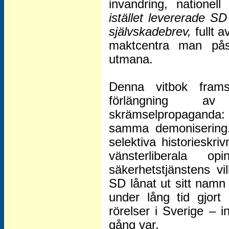
invandring, nationell
istället levererade S
självskadebrev,
fullt 
maktcentra man pås
utmana.
Denna vitbok fram
förlängning av
skrämselpropaganda:
samma demonisering
selektiva historieskr
vänsterliberala op
säkerhetstjänstens v
SD lånat ut sitt namn
under lång tid gjort 
rörelser i Sverige – 
gång var.