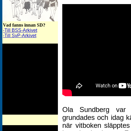
Vad fanns innan SD?
-Till BSS-Arkivet
-Till SvP-Arkivet
Ola Sundberg var 
grundades och idag kä
när vitboken släppte