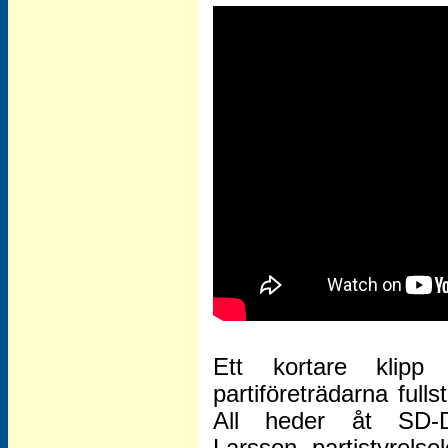
Ett kortare klip
partiföreträdarna ful
All heder åt SD-D
Larsson, partistyrels