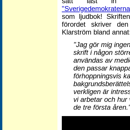
sätt läst in den
"Sverigedemokraterna
som ljudbok! Skrift
förordet skriver de
Klarström bland annat
"Jag gör mig ingen
skrift i någon stö
användas av medie
den passar knappa
förhoppningsvis ka
bakgrundsberättels
verkligen är intre
vi arbetar och hur
de tre första åren.