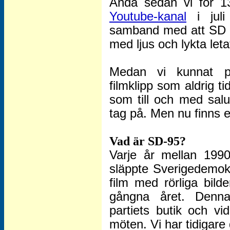
Ända sedan vi för 1
Youtube-kanal
i jul
samband med att SD fy
med ljus och lykta leta
Medan vi kunnat pu
filmklipp som aldrig t
som till och med saluf
tag på. Men nu finns e
Vad är SD-95?
Varje år mellan 199
släppte Sverigedemok
film med rörliga bild
gångna året. Denna
partiets butik och v
möten. Vi har tidigare 