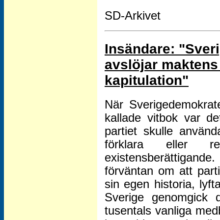
SD-Arkivet
Insändare: "Sver
avslöjar maktens
kapitulation"
När Sverigedemokrate
kallade vitbok var 
partiet skulle använda 
förklara eller r
existensberättiga
förväntan om att parti
sin egen historia, lyf
Sverige genomgick d
tusentals vanliga medb