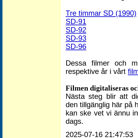
Tre timmar SD (1990)
SD-91
SD-92
SD-93
SD-96
Dessa filmer och må
respektive år i vårt
fil
Filmen digitaliseras o
Nästa steg blir att d
den tillgänglig här p
kan ske vet vi ännu i
dags.
2025-07-16 21:47:53