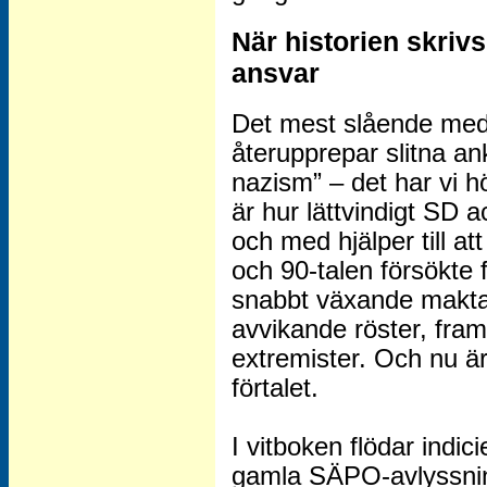
När historien skrivs
ansvar
Det mest slående med 
återupprepar slitna a
nazism” – det har vi hö
är hur lättvindigt SD a
och med hjälper till a
och 90-talen försökte
snabbt växande makta
avvikande röster, fra
extremister. Och nu är
förtalet.
I vitboken flödar indici
gamla SÄPO-avlyssnin