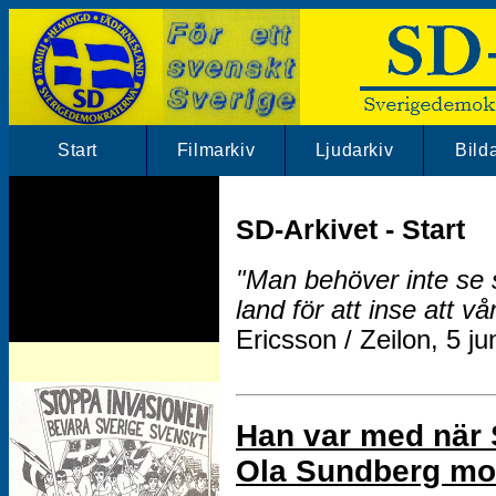
Start
Filmarkiv
Ljudarkiv
Bild
SD-Arkivet - Start
"Man behöver inte se s
land för att inse att vå
Ericsson / Zeilon, 5 ju
Han var med när 
Ola Sundberg mo