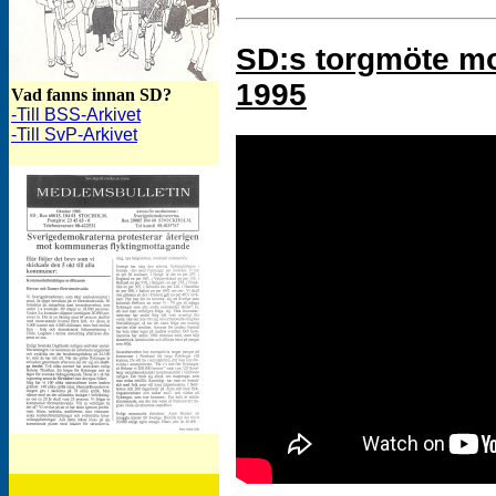
SD:s torgmöte m
1995
Vad fanns innan SD?
-Till BSS-Arkivet
-Till SvP-Arkivet
SD-Bulletinen oktober 1989