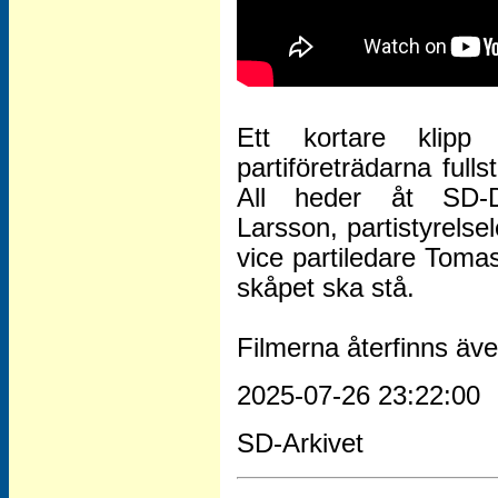
Ett kortare klip
partiföreträdarna ful
All heder åt SD-D
Larsson, partistyrels
vice partiledare Toma
skåpet ska stå.
Filmerna återfinns äve
2025-07-26 23:22:00
SD-Arkivet