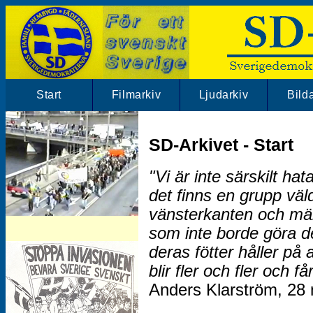
Start
Filmarkiv
Ljudarkiv
Bild
SD-Arkivet - Start
"Vi är inte särskilt h
det finns en grupp vä
vänsterkanten och män
SD-Arkivet har mängder av SD klipp.
som inte borde göra d
Besök vårt filmarkiv!
deras fötter håller på 
blir fler och fler och f
Anders Klarström, 28