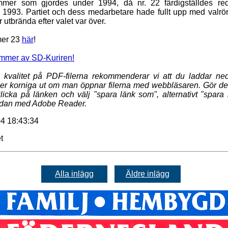
mer som gjordes under 1994, då nr. 22 färdigställdes re
1993. Partiet och dess medarbetare hade fullt upp med valrö
utbrända efter valet var över.
er 23
här
!
ummer av SD-Kuriren!
 kvalitet på PDF-filerna rekommenderar vi att du laddar n
ser korniga ut om man öppnar filerna med webbläsaren. Gör d
klicka på länken och välj "spara länk som", alternativt "spara
dan med Adobe Reader.
4 18:43:34
t
Alla inlägg
Äldre inlägg