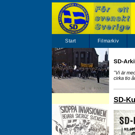
Start
Filmarkiv
SD-Arkiv
"Vi är med
cirka tio 
SD-Arkivet har mängder av SD klipp.
SD-Kur
Besök vårt filmarkiv!