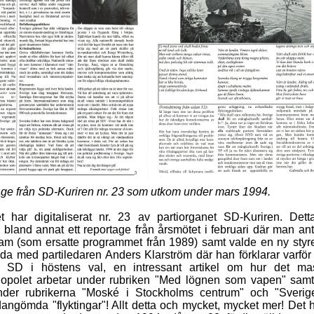
ge från SD-Kuriren nr. 23 som utkom under mars 1994.
t har digitaliserat nr. 23 av partiorganet SD-Kuriren. De
 bland annat ett reportage från årsmötet i februari där man ant
ram (som ersatte programmet från 1989) samt valde en ny styr
ida med partiledaren Anders Klarström där han förklarar varför
st SD i höstens val, en intressant artikel om hur det ma
opolet arbetar under rubriken "Med lögnen som vapen" samt
under rubrikerna "Moské i Stockholms centrum" och "Sverig
angömda "flyktingar"! Allt detta och mycket, mycket mer! Det h