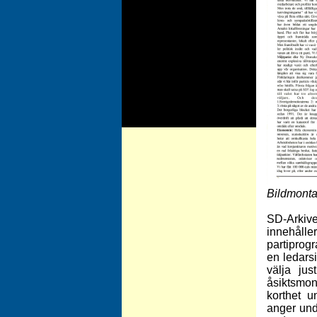
Bildmonta
SD-Arkive
innehåller
partiprog
en ledars
välja ju
åsiktsmon
korthet 
anger und