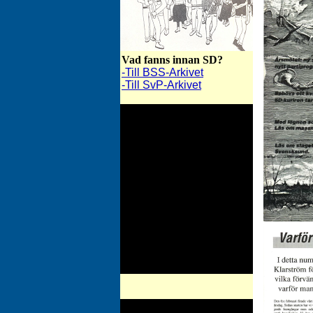
Vad fanns innan SD?
-Till BSS-Arkivet
-Till SvP-Arkivet