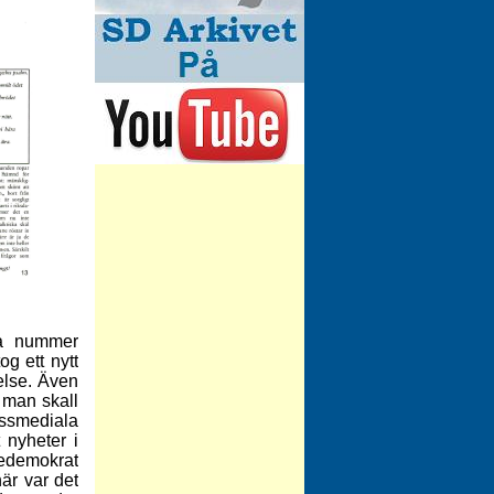
tta nummer
og ett nytt
else. Även
 man skall
ssmediala
 nyheter i
edemokrat
är var det