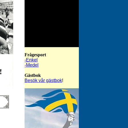
Frågesport
-Enkel
-Medel
Gästbok
Besök vår gästbok
!