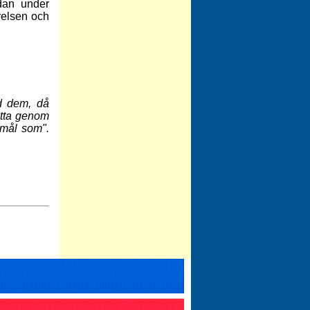
dan under
relsen och
ed dem, då
etta genom
 mål som".