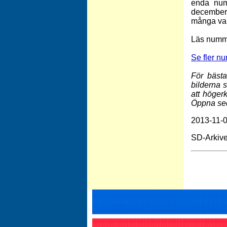
enda num
december 
många var 
Läs numm
Se fler n
För bästa
bilderna 
att höger
Öppna se
2013-11-0
SD-Arkive